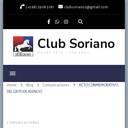
(+598) 2908 5181
clubsoriano2@gmail.com
Club Soriano
Desde 1910 ~ 114 años
Home
Blog
Comunicaciones
ACTO CONMEMORATIVO
DEL GRITO DE ASENCIO
COMUNICACIONES