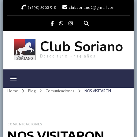
(+598) 2908 5181
clubsoriano2@gmail.com
Club Soriano
Desde 1910 ~ 114 años
Home
Blog
Comunicaciones
NOS VISITARON
COMUNICACIONES
NOS VISITARON