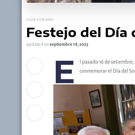
CLUB SORIANO
Festejo del Día 
updated on
septiembre 18, 2023
E
l
pasado 16 de setiembre, 
conmemorar el Día del Soc